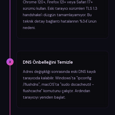
Chrome 120+, Firefox 121+ veya Safari 17+
sürümü kullan. Eski tarayıcı sürümleri TLS 1.3
handshake'i düzgün tamamlayamıyor. Bu
teknik detay bağlantı hatalarının %34'ünün
nedeni.
DNS Önbelleğini Temizle
Adres değişikliği sonrasında eski DNS kaydı
tarayıcıda kalabilir. Windows'ta "ipconfig
/flushdns", macOS'ta "sudo dscacheutil -
flushcache" komutunu çalıştır. Ardından
tarayıcıyı yeniden başlat.