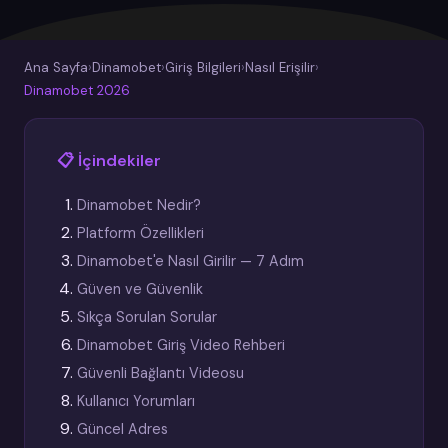
Ana Sayfa
Dinamobet
Giriş Bilgileri
Nasıl Erişilir
Dinamobet 2026
📋 İçindekiler
Dinamobet Nedir?
Platform Özellikleri
Dinamobet'e Nasıl Girilir — 7 Adım
Güven ve Güvenlik
Sıkça Sorulan Sorular
Dinamobet Giriş Video Rehberi
Güvenli Bağlantı Videosu
Kullanıcı Yorumları
Güncel Adres