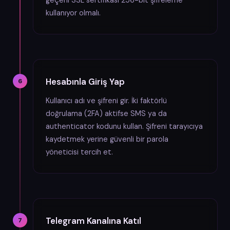
geçerli SSL sertifikası 256-bit şifreleme
kullanıyor olmalı.
Hesabınla Giriş Yap
Kullanıcı adı ve şifreni gir. İki faktörlü
doğrulama (2FA) aktifse SMS ya da
authenticator kodunu kullan. Şifreni tarayıcıya
kaydetmek yerine güvenli bir parola
yöneticisi tercih et.
Telegram Kanalına Katıl