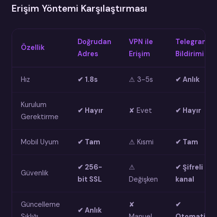
Erişim Yöntemi Karşılaştırması
Doğrudan
VPN ile
Telegram
Özellik
Adres
Erişim
Bildirimi
Hız
✔ 1.8s
⚠ 3-5s
✔ Anlık
Kurulum
✔ Hayır
✘ Evet
✔ Hayır
Gerektirme
Mobil Uyum
✔ Tam
⚠ Kısmi
✔ Tam
✔ 256-
⚠
✔ Şifreli
Güvenlik
bit SSL
Değişken
kanal
Güncelleme
✘
✔
✔ Anlık
Sıklığı
Manuel
Otomatik