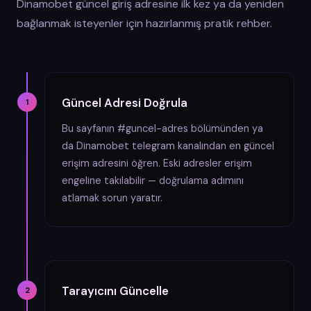
Dinamobet güncel giriş adresine ilk kez ya da yeniden
bağlanmak isteyenler için hazırlanmış pratik rehber.
Güncel Adresi Doğrula
Bu sayfanın #guncel-adres bölümünden ya
da Dinamobet telegram kanalından en güncel
erişim adresini öğren. Eski adresler erişim
engeline takılabilir — doğrulama adımını
atlamak sorun yaratır.
Tarayıcını Güncelle