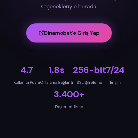
seçenekleriyle burada.
Dinamobet'e Giriş Yap
4.7
1.8s
256-bit
7/24
Kullanıcı Puanı
Ortalama Bağlantı
SSL Şifreleme
Erişim
3.400+
Değerlendirme