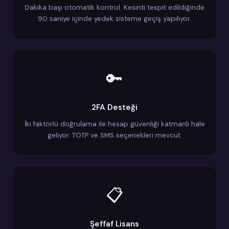
Dakika başı otomatik kontrol. Kesinti tespit edildiğinde
90 saniye içinde yedek sisteme geçiş yapılıyor.
🔑
2FA Desteği
İki faktörlü doğrulama ile hesap güvenliği katmanlı hale
geliyor. TOTP ve SMS seçenekleri mevcut.
📋
Şeffaf Lisans