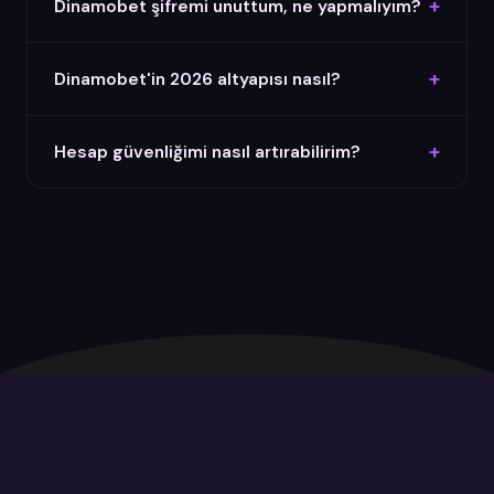
+
Dinamobet şifremi unuttum, ne yapmalıyım?
Doğrudan erişim hem daha hızlı (ortalama 1.8s) hem
bölümünü düzenli kontrol edebilirsin.
de daha güvenli. VPN bağlantıları zaman zaman
Giriş sayfasındaki "Şifremi Unuttum" bağlantısını
yavaşlama ve güvenlik riskleri oluşturabiliyor. Güncel
+
Dinamobet'in 2026 altyapısı nasıl?
kullan. Kayıtlı e-posta adresine sıfırlama bağlantısı
adres üzerinden doğrudan bağlantı tercih edilmeli.
gönderiliyor. Sıfırlama maili gelmiyorsa spam
Dinamobet 2026 altyapısı IPv6 destekli CDN ağı
klasörünü kontrol et. İşlem ortalama 2-3 dakika
+
Hesap güvenliğimi nasıl artırabilirim?
üzerine kurulu. Çoklu yedek domain yapısı, erişim
içinde tamamlanıyor.
engeli durumunda otomatik yönlendirme sağlıyor.
İki faktörlü doğrulama (2FA) aktif et — bu tek adım
Sunucu monitöring sistemi dakika başı kontrol
hesap ele geçirme riskini dramatik biçimde
yaparak 90 saniye içinde müdahale ediyor.
düşürüyor. Güçlü ve benzersiz bir şifre kullan. Şifreni
tarayıcıya kaydetme; bunun yerine Bitwarden gibi
açık kaynaklı bir parola yöneticisi tercih et.