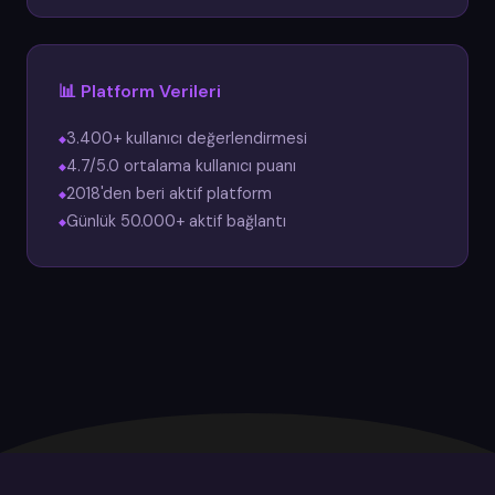
📊 Platform Verileri
3.400+ kullanıcı değerlendirmesi
4.7/5.0 ortalama kullanıcı puanı
2018'den beri aktif platform
Günlük 50.000+ aktif bağlantı