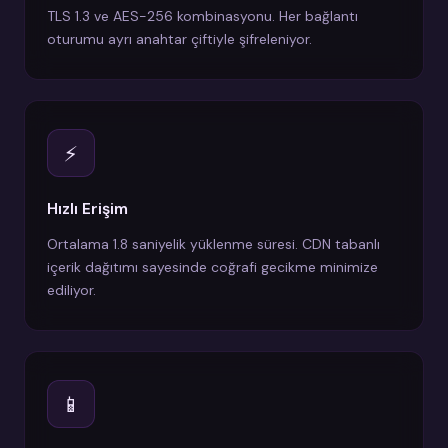
TLS 1.3 ve AES-256 kombinasyonu. Her bağlantı
oturumu ayrı anahtar çiftiyle şifreleniyor.
⚡
Hızlı Erişim
Ortalama 1.8 saniyelik yüklenme süresi. CDN tabanlı
içerik dağıtımı sayesinde coğrafi gecikme minimize
ediliyor.
📱