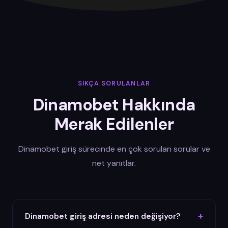
SIKÇA SORULANLAR
Dinamobet Hakkında
Merak Edilenler
Dinamobet giriş sürecinde en çok sorulan sorular ve
net yanıtlar.
+
Dinamobet giriş adresi neden değişiyor?